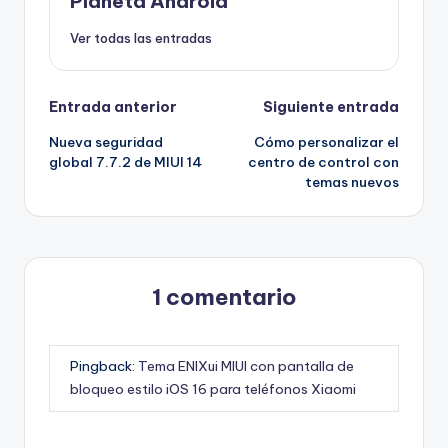
Planeta Android
Ver todas las entradas
Navegación
Entrada anterior
Siguiente entrada
Nueva seguridad
Cómo personalizar el
de
global 7.7.2 de MIUI 14
centro de control con
temas nuevos
entradas
1 comentario
Pingback:
Tema ENIXui MIUI con pantalla de
bloqueo estilo iOS 16 para teléfonos Xiaomi