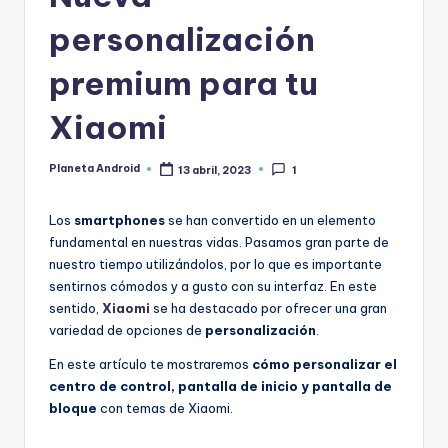
o
personalización
i
d
premium para tu
Xiaomi
Planeta Android
13 abril, 2023
1
Publicado
por
Los
smartphones
se han convertido en un elemento
fundamental en nuestras vidas. Pasamos gran parte de
nuestro tiempo utilizándolos, por lo que es importante
sentirnos cómodos y a gusto con su interfaz. En este
sentido,
Xiaomi
se ha destacado por ofrecer una gran
variedad de opciones de
personalización
.
En este artículo te mostraremos
cómo personalizar el
centro de control, pantalla de inicio y pantalla de
bloque
con temas de Xiaomi.