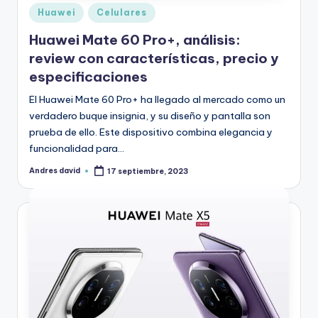
o
Publicado
Huawei
Celulares
i
en
Huawei Mate 60 Pro+, análisis:
d
review con características, precio y
especificaciones
El Huawei Mate 60 Pro+ ha llegado al mercado como un
verdadero buque insignia, y su diseño y pantalla son
prueba de ello. Este dispositivo combina elegancia y
funcionalidad para…
Andres david
17 septiembre, 2023
Publicado
por