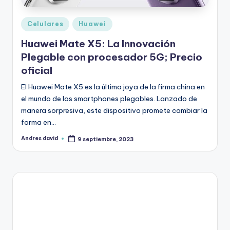
Publicado
Celulares
Huawei
en
Huawei Mate X5: La Innovación
Plegable con procesador 5G; Precio
oficial
El Huawei Mate X5 es la última joya de la firma china en
el mundo de los smartphones plegables. Lanzado de
manera sorpresiva, este dispositivo promete cambiar la
forma en…
Andres david
9 septiembre, 2023
Publicado
por