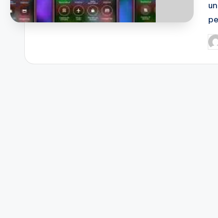
un
pe
Pu
po