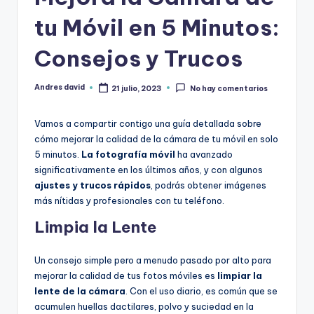
o
tu Móvil en 5 Minutos:
i
d
Consejos y Trucos
Andres david
21 julio, 2023
No hay comentarios
Publicado
por
Vamos a compartir contigo una guía detallada sobre
cómo mejorar la calidad de la cámara de tu móvil en solo
5 minutos.
La fotografía móvil
ha avanzado
significativamente en los últimos años, y con algunos
ajustes y trucos rápidos
, podrás obtener imágenes
más nítidas y profesionales con tu teléfono.
Limpia la Lente
Un consejo simple pero a menudo pasado por alto para
mejorar la calidad de tus fotos móviles es
limpiar la
lente de la cámara
. Con el uso diario, es común que se
acumulen huellas dactilares, polvo y suciedad en la