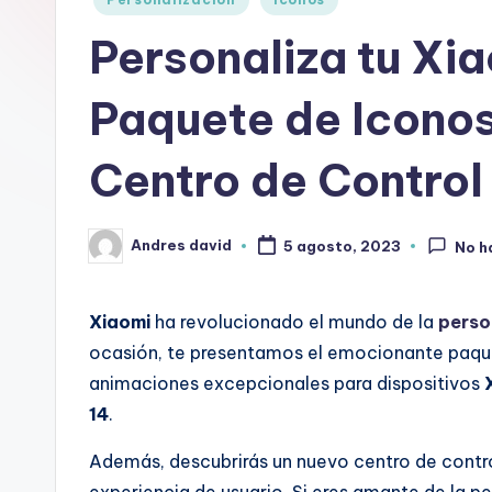
d
en
Personaliza tu Xia
r
Paquete de Iconos
o
i
Centro de Control
d
Andres david
5 agosto, 2023
No h
Publicado
por
Xiaomi
ha revolucionado el mundo de la
perso
ocasión, te presentamos el emocionante paq
animaciones excepcionales para dispositivos
14
.
Además, descubrirás un nuevo centro de contro
experiencia de usuario. Si eres amante de la pe